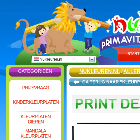
NuKleuren.nl
CATEGORIEËN
NUKLEUREN.NL
/
ALLER
GA TERUG NAAR "KLEURP
PRIJSVRAAG
KINDERKLEURPLATEN
KLEURPLATEN
DIEREN
MANDALA
KLEURPLATEN