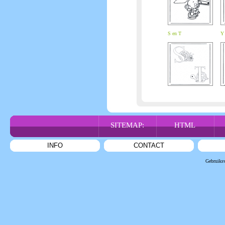
S en T
Y 
SITEMAP:
HTML
INFO
CONTACT
Gebruiks