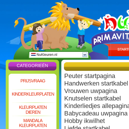
NuKleuren.nl
CATEGORIEËN
Peuter startpagina
PRIJSVRAAG
Handwerken startkabel
Vrouwen uwpagina
KINDERKLEURPLATEN
Knutselen startkabel
Kinderliedjes allepagin
KLEURPLATEN
DIEREN
Babycadeau uwpagina
Hobby ikwilhet
MANDALA
KLEURPLATEN
Liefde startkabel