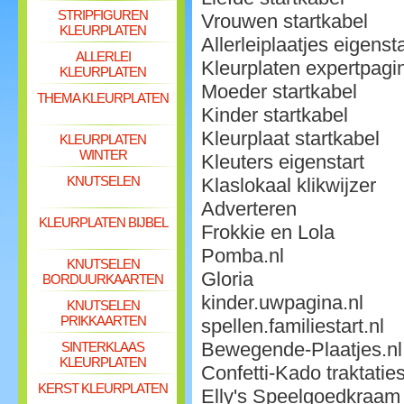
STRIPFIGUREN
Vrouwen startkabel
KLEURPLATEN
Allerleiplaatjes eigensta
ALLERLEI
Kleurplaten expertpagi
KLEURPLATEN
Moeder startkabel
THEMA KLEURPLATEN
Kinder startkabel
Kleurplaat startkabel
KLEURPLATEN
WINTER
Kleuters eigenstart
KNUTSELEN
Klaslokaal klikwijzer
Adverteren
KLEURPLATEN BIJBEL
Frokkie en Lola
Pomba.nl
KNUTSELEN
Gloria
BORDUURKAARTEN
kinder.uwpagina.nl
KNUTSELEN
PRIKKAARTEN
spellen.familiestart.nl
Bewegende-Plaatjes.nl
SINTERKLAAS
KLEURPLATEN
Confetti-Kado traktatie
KERST KLEURPLATEN
Elly's Speelgoedkraam