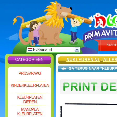
NuKleuren.nl
CATEGORIEËN
NUKLEUREN.NL
/
ALLER
GA TERUG NAAR "KLEURP
PRIJSVRAAG
KINDERKLEURPLATEN
KLEURPLATEN
DIEREN
MANDALA
KLEURPLATEN