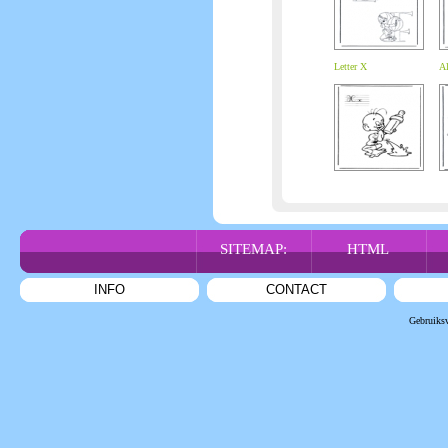
Letter X
Al
SITEMAP:
HTML
INFO
CONTACT
Gebruiks