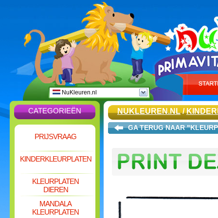
NuKleuren.nl
CATEGORIEËN
NUKLEUREN.NL
/
KINDE
GA TERUG NAAR "KLEUR
PRIJSVRAAG
KINDERKLEURPLATEN
KLEURPLATEN
DIEREN
MANDALA
KLEURPLATEN