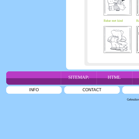
Babar met kind
Ba
SITEMAP:
HTML
INFO
CONTACT
Gebruiks