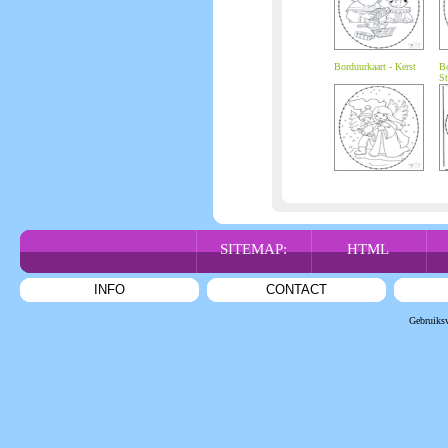
Borduurkaart - Kerst
Bo
St
SITEMAP:
HTML
INFO
CONTACT
Gebruiks