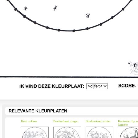
RELEVANTE KLEURPLATEN
Kerst sokken
Borduurkaart zingen
Borduurkaart winter
Knutselen Jip e
Janneke