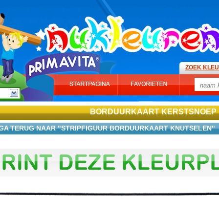
ZOEK KLE
BORDUURKAART KERSTSNOEP
GA TERUG NAAR "STRIPFIGUUR BORDUURKAART KNUTSELEN"