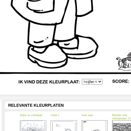
RELEVANTE KLEURPLATEN
Elfjes en schildpad
Letter I
Auto taart
Kleuren voor
volwassenen 13