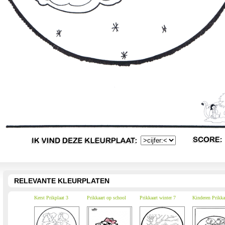
RELEVANTE KLEURPLATEN
Kerst Prikplaat 3
Prikkaart op school
Prikkaart winter 7
Kinderen Prikka