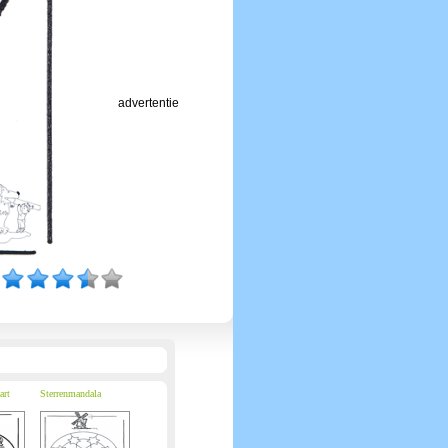
advertentie
art
Sterrenmandala