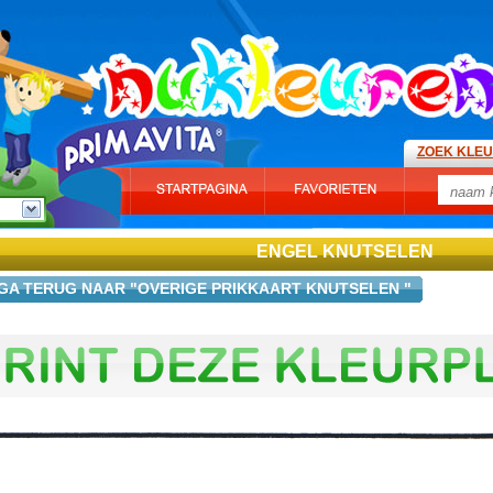
ZOEK KLE
ENGEL KNUTSELEN
GA TERUG NAAR "OVERIGE PRIKKAART KNUTSELEN "