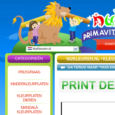
NuKleuren.nl
CATEGORIEËN
NUKLEUREN.NL
/
KLEU
GA TERUG NAAR "HUIS EN
PRIJSVRAAG
KINDERKLEURPLATEN
KLEURPLATEN
DIEREN
MANDALA
KLEURPLATEN