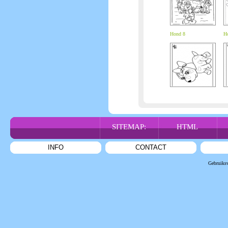
Hond 8
H
SITEMAP:
HTML
INFO
CONTACT
Gebruiks