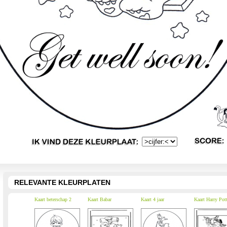
RELEVANTE KLEURPLATEN
Kaart beterschap 2
Kaart Babar
Kaart 4 jaar
Kaart Harry Pott