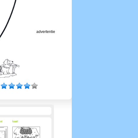
advertentie
er
kaart