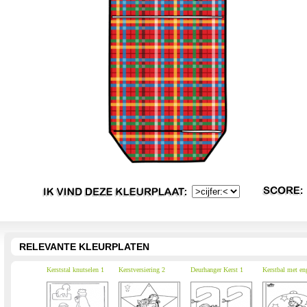
RELEVANTE KLEURPLATEN
Kerststal knutselen 1
Kerstversiering 2
Deurhanger Kerst 1
Kerstbal met en