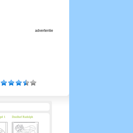
advertentie
gel 1
Doolhof Rudolph