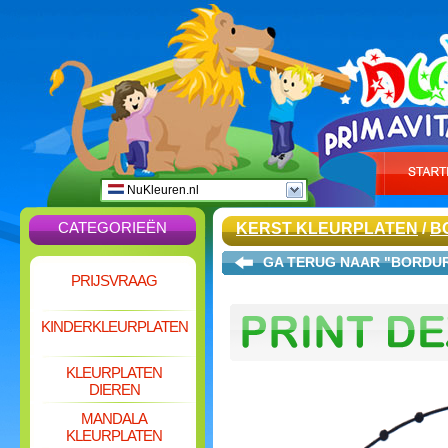
NuKleuren.nl
CATEGORIEËN
KERST KLEURPLATEN
/
B
GA TERUG NAAR "BORDUR
PRIJSVRAAG
KINDERKLEURPLATEN
KLEURPLATEN
DIEREN
MANDALA
KLEURPLATEN