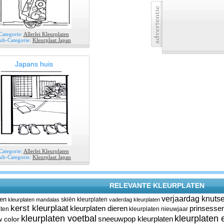
Categorie:
Allerlei Kleurplaten
ub-Categorie:
Kleurplaat Japan
Japans huis
Categorie:
Allerlei Kleurplaten
ub-Categorie:
Kleurplaat Japan
RELEVANTE KLEURPLATEN
verjaardag knuts
len
skiën kleurplaten
kleurplaten mandalas
vaderdag kleurplaten
kerst kleurplaat
kleurplaten dieren
prinsessen
aten
kleurplaten nieuwjaar
kleurplaten voetbal
kleurplaten 
sneeuwpop kleurplaten
 color