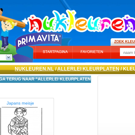
ZOEK KLE
NUKLEUREN.NL
/
ALLERLEI KLEURPLATEN
/ KLE
GA TERUG NAAR "ALLERLEI KLEURPLATEN"
Japans meisje