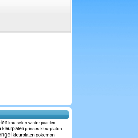
elen
knutselen winter
paarden
 kleurplaten
prinses kleurplaten
engel
kleurplaten pokemon