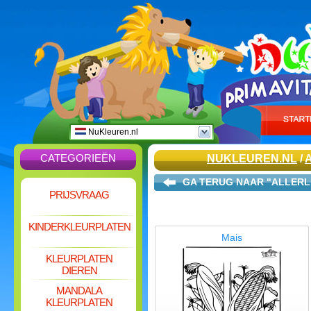
NuKleuren.nl
CATEGORIEËN
NUKLEUREN.NL
/
GA TERUG NAAR "ALLERL
PRIJSVRAAG
KINDERKLEURPLATEN
Mais
KLEURPLATEN
DIEREN
MANDALA
KLEURPLATEN