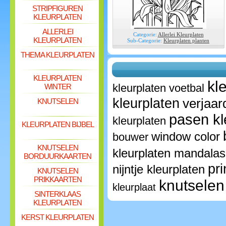
STRIPFIGUREN
KLEURPLATEN
ALLERLEI
Categorie:
Allerlei Kleurplaten
KLEURPLATEN
Sub-Categorie:
Kleurplaten planten
THEMA KLEURPLATEN
KLEURPLATEN
kl
kleurplaten voetbal
WINTER
kleurplaten
verjaar
KNUTSELEN
pasen kl
kleurplaten
KLEURPLATEN BIJBEL
window color
bouwer
KNUTSELEN
kleurplaten mandalas
BORDUURKAARTEN
pr
nijntje kleurplaten
KNUTSELEN
PRIKKAARTEN
knutselen
kleurplaat
SINTERKLAAS
KLEURPLATEN
KERST KLEURPLATEN