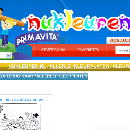
ZOEK KLE
NUKLEUREN.NL
/
ALLERLEI KLEURPLATEN
/ KLEU
GA TERUG NAAR "ALLERLEI KLEURPLATEN"
an het strand zwemmen