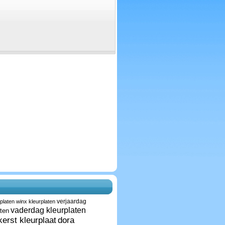
verjaardag
platen
winx kleurplaten
vaderdag kleurplaten
aten
kerst kleurplaat
dora