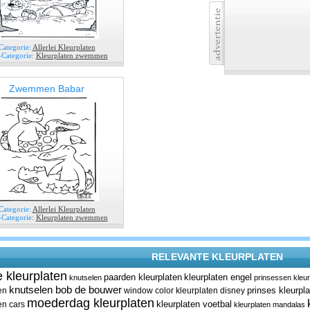
Categorie:
Allerlei Kleurplaten
Categorie:
Kleurplaten zwemmen
Zwemmen Babar
Categorie:
Allerlei Kleurplaten
Categorie:
Kleurplaten zwemmen
RELEVANTE KLEURPLATEN
je kleurplaten
paarden kleurplaten
kleurplaten engel
knutselen
prinsessen kleur
knutselen bob de bouwer
prinses kleurpl
en
window color
kleurplaten disney
moederdag kleurplaten
kleurplaten voetbal
en cars
kleurplaten mandalas