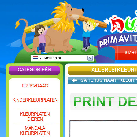
NuKleuren.nl
CATEGORIEËN
ALLERLEI KLEUR
GA TERUG NAAR "KLEURP
PRIJSVRAAG
KINDERKLEURPLATEN
KLEURPLATEN
DIEREN
MANDALA
KLEURPLATEN