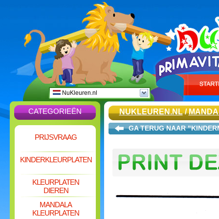
NuKleuren.nl
CATEGORIEËN
NUKLEUREN.NL
/
MANDA
GA TERUG NAAR "KINDER
PRIJSVRAAG
KINDERKLEURPLATEN
KLEURPLATEN
DIEREN
MANDALA
KLEURPLATEN