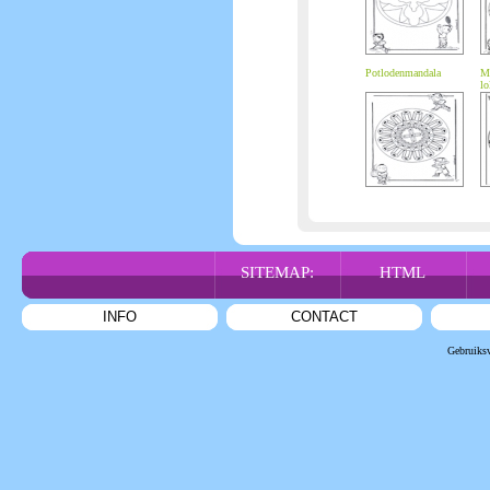
Potlodenmandala
Ma
lo
SITEMAP:
HTML
INFO
CONTACT
Gebruiks