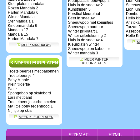
Kleurplaat sneeuwpop 2
Lion Ki
Kleurplaten mandalas
Huis in de sneeuw 2
Sneeuwp
Rozen Mandala 2
Kunstrijden 5
Lion Kin
Harten Mandala 6
Kerstbal kleurplaat
Dombo 
Winter Mandala
Beer in sneeuw
Hello kit
Ster Mandala 1
Sneeuwpop met konijntjes
Aristoka
Kindermandala 6
Sneeuwpop borduur
Tarzan 
Mandala 17
Winter prikkaart 1
Assepoe
Mandala 15
Winter cijfertekening 2
Hello Ki
Harten Mandala 7
Huis in de sneeuw 4
M
Kleurplaten winter
MEER MANDALA'S
Sneeuwpop en kabouter
Winter mandala 3
MEER WINTER
KINDERKLEURPLATEN
KLEURPLATEN
Troetelbeertjes met ballonnen
Troetelbeertje 4
Baby Minnie
Klein tijgertje
Patrik
Spongebob op skatebord
Lars met band
Troetelbeertjes schommelen
My little pony regenboog 1
Nijntje op ski's
MEER KLEURPLATEN
SITEMAP:
HTML