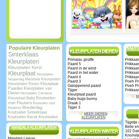
Populaire Kleurplaten
KNUTS
KLEURPLATEN DIEREN
Sinterklaas
Primalac giraffe
Prikkaar
Kleurplaten
Paard 5
Prikkaar
Kleurplaten Kerst
Paard in de wind
Prikkaar
Kleurplaat
Paard in het water
Prikkaar
Kleurplaten
Paard 4
Prikkaar
Mandala Kleurplaten
Verjaardag
Paard 3
Poeh Pri
Kleurplaat
Kleurplaten Pasen
Galopperend paard
Poeh Pri
Paarden
Kleurplaten van
Tijger
Prikkaar
Dieren
Kleurplaten Carnaval
Kleurplaat paard
M
Knutselen
Kleurplaat Baby
Baby bugs bunny
met Peuters
Draak 1
Knutselen voor
Moederdag
Tijger 3
Kinderen
Knutselen
Sinterklaas
MEER DIEREN
Knutselen
Kerst Knutselen
KLEURPLATEN
Tijgetje
Belle en
MANDALA KLEURPLATEN
KLEURPLATEN WINTER
102 Dal
Knorretj
Mandala Leeuw