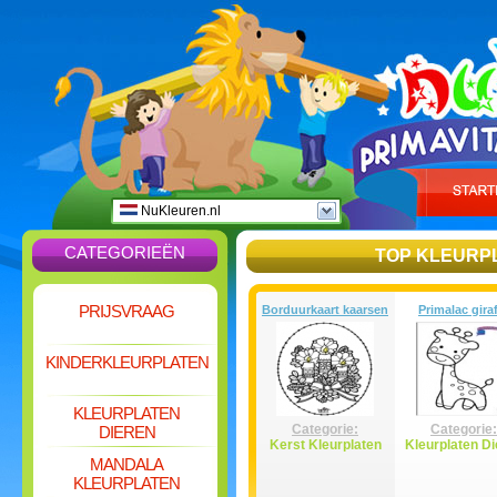
NuKleuren.nl
CATEGORIEËN
TOP KLEURP
PRIJSVRAAG
Borduurkaart kaarsen
Primalac gira
KINDERKLEURPLATEN
KLEURPLATEN
Categorie:
Categorie:
DIEREN
Kerst Kleurplaten
Kleurplaten Di
MANDALA
KLEURPLATEN