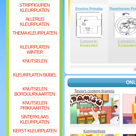
STRIPFIGUREN
Envelop Primalac
Raamhanger Pri
KLEURPLATEN
ALLERLEI
KLEURPLATEN
THEMA KLEURPLATEN
Categorie:
Categorie:
Knutselen
Knutselen
KLEURPLATEN
WINTER
KNUTSELEN
KLEURPLATEN BIJBEL
ONL
KNUTSELEN
Tessa's cooking tiramisù
BORDUURKAARTEN
KNUTSELEN
PRIKKAARTEN
SINTERKLAAS
KLEURPLATEN
KERST KLEURPLATEN
Konijnenhuis