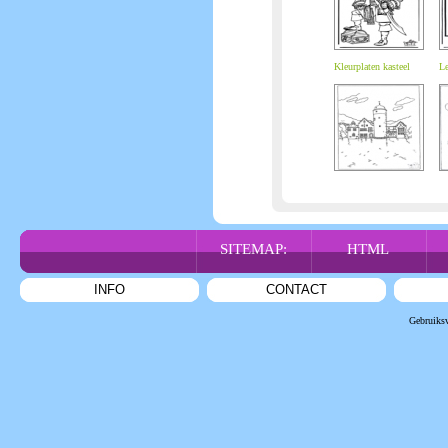
Kleurplaten kasteel
Le
SITEMAP:
HTML
INFO
CONTACT
Gebruiks