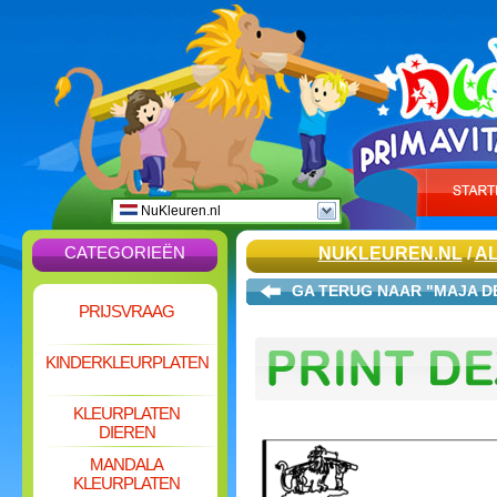
NuKleuren.nl
CATEGORIEËN
NUKLEUREN.NL
/
A
GA TERUG NAAR "MAJA DE
PRIJSVRAAG
KINDERKLEURPLATEN
KLEURPLATEN
DIEREN
MANDALA
KLEURPLATEN