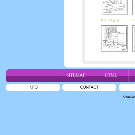
Jozef in Egypte
Di
SITEMAP:
HTML
INFO
CONTACT
Gebruiks