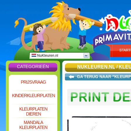
NuKleuren.nl
CATEGORIEËN
NUKLEUREN.NL
/
KLEU
GA TERUG NAAR "KLEURP
PRIJSVRAAG
KINDERKLEURPLATEN
KLEURPLATEN
DIEREN
MANDALA
KLEURPLATEN