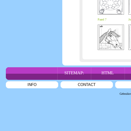
Paard 7
Jo
SITEMAP:
HTML
INFO
CONTACT
Gebruiks