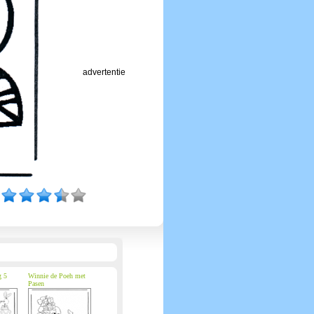
advertentie
g 5
Winnie de Poeh met
Pasen