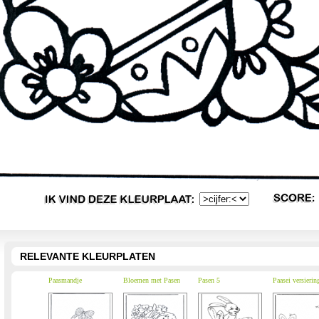
RELEVANTE KLEURPLATEN
Paasmandje
Bloemen met Pasen
Pasen 5
Paasei versierin