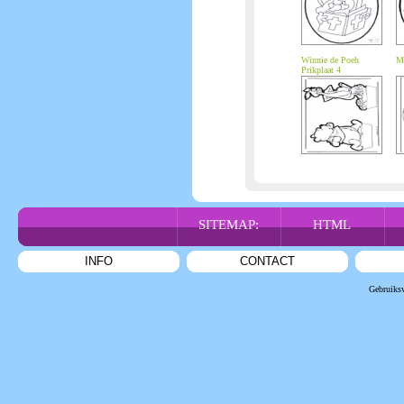
Winnie de Poeh
Ma
Prikplaat 4
SITEMAP:
HTML
INFO
CONTACT
Gebruiks