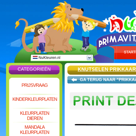
NuKleuren.nl
CATEGORIEËN
KNUTSELEN PRIKKAA
GA TERUG NAAR "PRIKK
PRIJSVRAAG
KINDERKLEURPLATEN
KLEURPLATEN
DIEREN
MANDALA
KLEURPLATEN