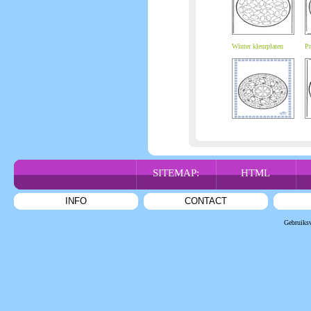
Winter kleurplaten
Pr
SITEMAP:
HTML
INFO
CONTACT
Gebruiks