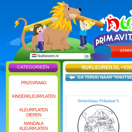
NuKleuren.nl
CATEGORIEËN
NUKLEUREN.NL
/
KN
GA TERUG NAAR "KNUTSE
PRIJSVRAAG
KINDERKLEURPLATEN
Sinterklaas Prikplaat 5
KLEURPLATEN
DIEREN
MANDALA
KLEURPLATEN