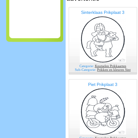
Sinterklaas Prikplaat 3
Categorie:
Knutselen Prikkaarten
Sub-Categorie:
Prikken en kleuren Sint
Piet Prikplaat 3