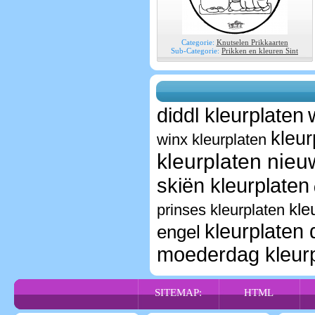
Categorie:
Knutselen Prikkaarten
Sub-Categorie:
Prikken en kleuren Sint
diddl kleurplaten
kleur
winx kleurplaten
kleurplaten nieu
skiën kleurplaten
kle
prinses kleurplaten
kleurplaten 
engel
moederdag kleurp
SITEMAP:
HTML