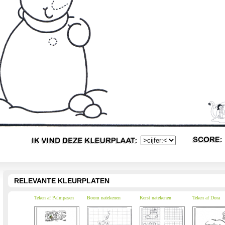
RELEVANTE KLEURPLATEN
Teken af Palmpasen
Boom natekenen
Kerst natekenen
Teken af Dora