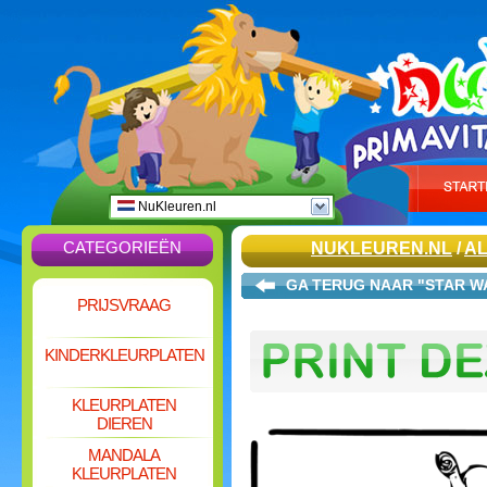
NuKleuren.nl
CATEGORIEËN
NUKLEUREN.NL
/
AL
GA TERUG NAAR "STAR W
PRIJSVRAAG
KINDERKLEURPLATEN
KLEURPLATEN
DIEREN
MANDALA
KLEURPLATEN