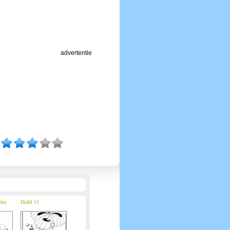
advertentie
ideo
Diddl 11