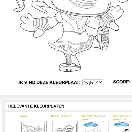
RELEVANTE KLEURPLATEN
Avatar 1
Danny Phantom 4
Universe: the video
Universe: the v
game 2
game Stitch