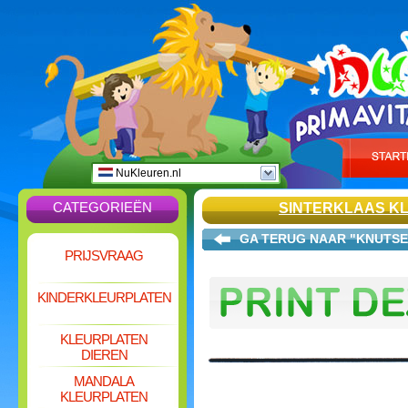
NuKleuren.nl
CATEGORIEËN
SINTERKLAAS K
GA TERUG NAAR "KNUTSE
PRIJSVRAAG
KINDERKLEURPLATEN
KLEURPLATEN
DIEREN
MANDALA
KLEURPLATEN