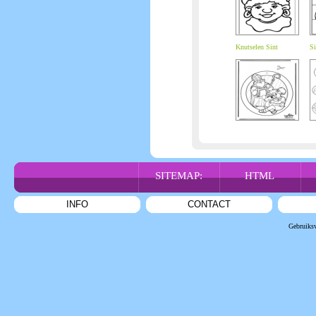
Knutselen Sint
Si
SITEMAP:
HTML
INFO
CONTACT
Gebruiks