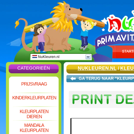
NuKleuren.nl
CATEGORIEËN
NUKLEUREN.NL
/
KLEU
GA TERUG NAAR "KLEUR
PRIJSVRAAG
KINDERKLEURPLATEN
KLEURPLATEN
DIEREN
MANDALA
KLEURPLATEN