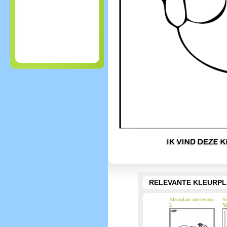
RELEVANTE KLEURPL
Kleurplaat sneeuwpop
Sn
2
Ye