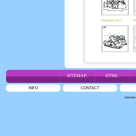
Kleurplaat slee 2
Be
SITEMAP:
HTML
INFO
CONTACT
Gebruiks