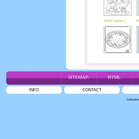
Winter mandala 2
Do
SITEMAP:
HTML
INFO
CONTACT
Gebruiks