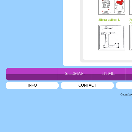
Slinger welkom L
Fo
As
SITEMAP:
HTML
INFO
CONTACT
Gebruiks