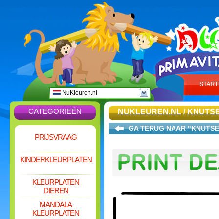
NuKleuren.nl
CATEGORIEËN
NUKLEUREN.NL
/
KNUTS
GA TERUG NAAR "KNUTS
PRIJSVRAAG
KINDERKLEURPLATEN
KLEURPLATEN
DIEREN
MANDALA
KLEURPLATEN