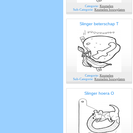
Categorie:
Knutselen
Sub-Categorie:
Knutselen bouwplaten
Slinger beterschap T
Categorie:
Knutselen
Sub-Categorie:
Knutselen bouwplaten
Slinger hoera O