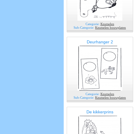
Categorie:
Knutselen
Sub-Categorie:
Knutselen bouwplaten
Deurhanger 2
Categorie:
Knutselen
Sub-Categorie:
Knutselen bouwplaten
De kikkerprins