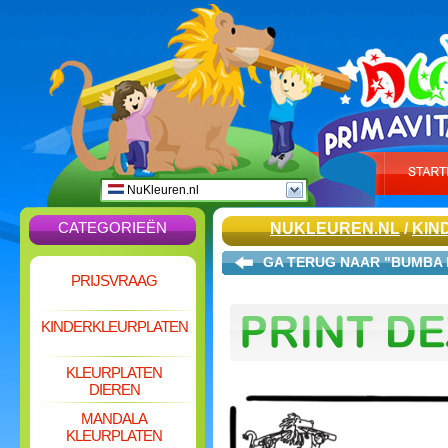
NuKleuren.nl
CATEGORIEËN
NUKLEUREN.NL
/
KIN
GA TERUG NAAR "BUMBA
PRIJSVRAAG
KINDERKLEURPLATEN
KLEURPLATEN
DIEREN
MANDALA
KLEURPLATEN