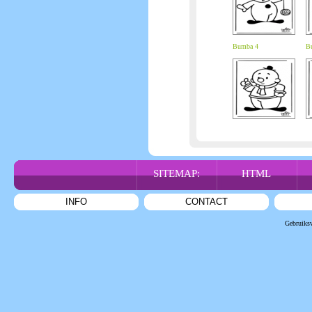
Bumba 4
B
SITEMAP:
HTML
INFO
CONTACT
Gebruiks