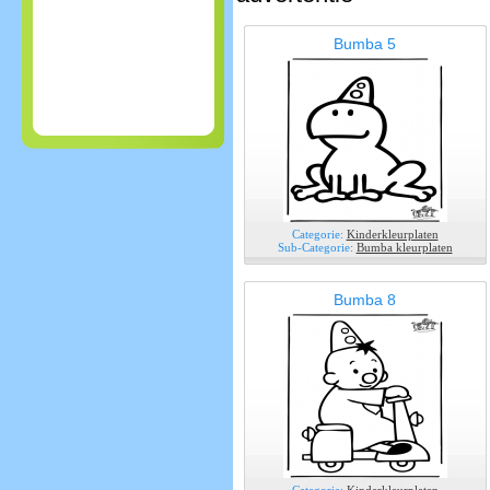
Bumba 5
Categorie:
Kinderkleurplaten
Sub-Categorie:
Bumba kleurplaten
Bumba 8