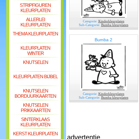
STRIPFIGUREN
KLEURPLATEN
ALLERLEI
Categorie:
Kinderkleurplaten
KLEURPLATEN
Sub-Categorie:
Bumba kleurplaten
THEMA KLEURPLATEN
Bumba 2
KLEURPLATEN
WINTER
KNUTSELEN
KLEURPLATEN BIJBEL
KNUTSELEN
Categorie:
Kinderkleurplaten
BORDUURKAARTEN
Sub-Categorie:
Bumba kleurplaten
KNUTSELEN
PRIKKAARTEN
SINTERKLAAS
KLEURPLATEN
KERST KLEURPLATEN
advertentie