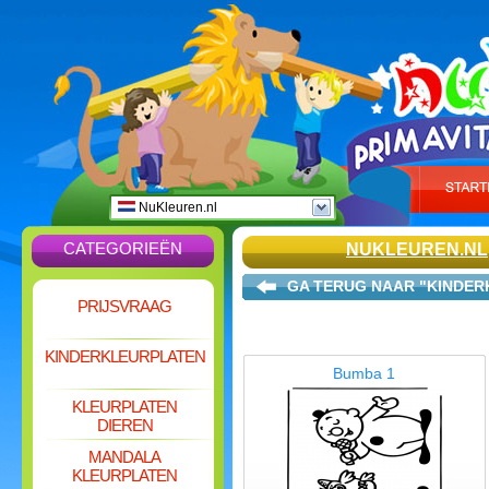
NuKleuren.nl
CATEGORIEËN
NUKLEUREN.NL
GA TERUG NAAR "KINDER
PRIJSVRAAG
KINDERKLEURPLATEN
Bumba 1
KLEURPLATEN
DIEREN
MANDALA
KLEURPLATEN