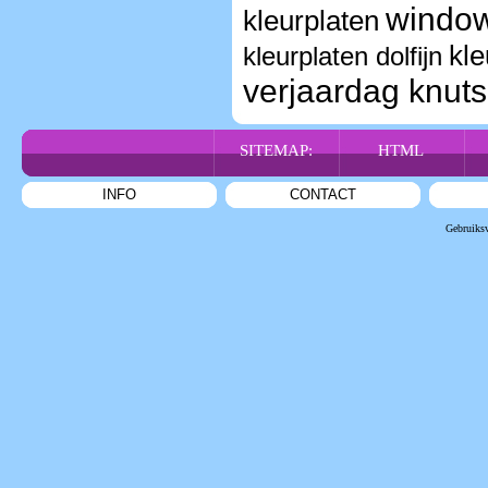
window
kleurplaten
kle
kleurplaten dolfijn
verjaardag knut
SITEMAP:
HTML
INFO
CONTACT
Gebruiks