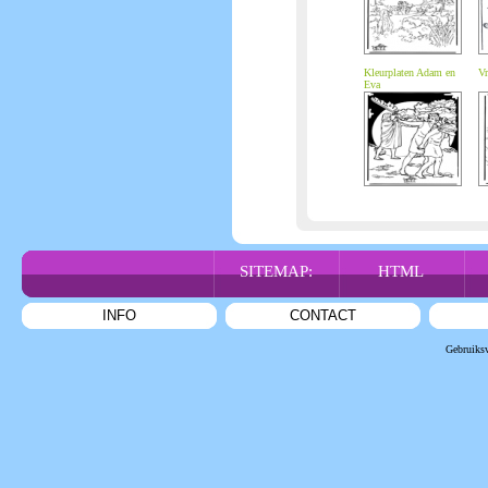
Kleurplaten Adam en
Vr
Eva
SITEMAP:
HTML
INFO
CONTACT
Gebruiks