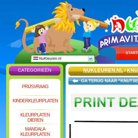
NuKleuren.nl
CATEGORIEËN
NUKLEUREN.NL
/
KNU
GA TERUG NAAR "KNUTS
PRIJSVRAAG
KINDERKLEURPLATEN
KLEURPLATEN
DIEREN
MANDALA
KLEURPLATEN