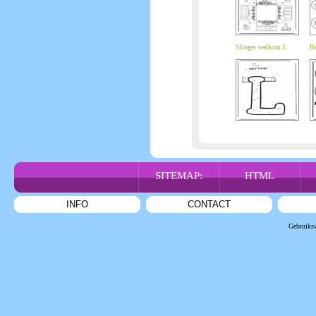
Slinger welkom L
Bo
SITEMAP:
HTML
INFO
CONTACT
Gebruiks