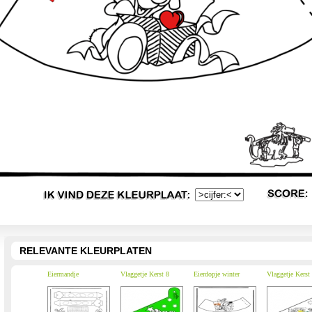
RELEVANTE KLEURPLATEN
Eiermandje
Vlaggetje Kerst 8
Eierdopje winter
Vlaggetje Kerst