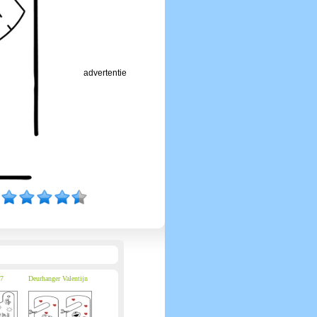
advertentie
 7
Deurhanger Valentijn