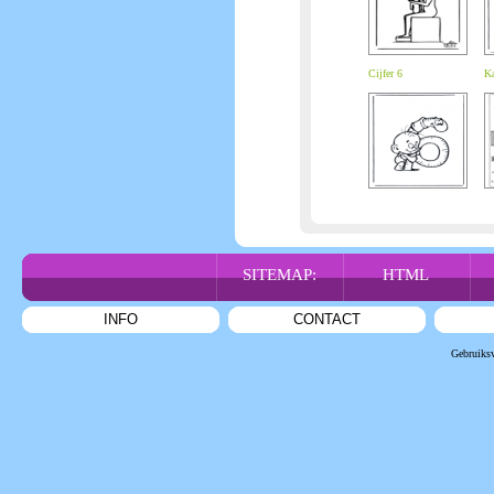
Cijfer 6
Ka
SITEMAP:
HTML
INFO
CONTACT
Gebruiks