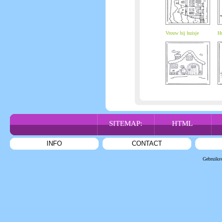
Vrouw bij huisje
Hu
SITEMAP:
HTML
INFO
CONTACT
Gebruiks