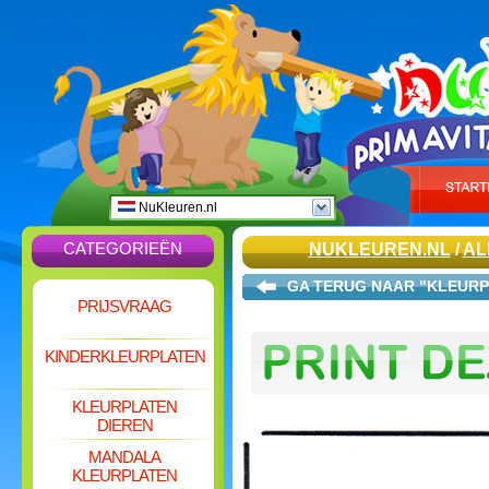
NuKleuren.nl
CATEGORIEËN
NUKLEUREN.NL
/
AL
GA TERUG NAAR "KLEURP
PRIJSVRAAG
KINDERKLEURPLATEN
KLEURPLATEN
DIEREN
MANDALA
KLEURPLATEN