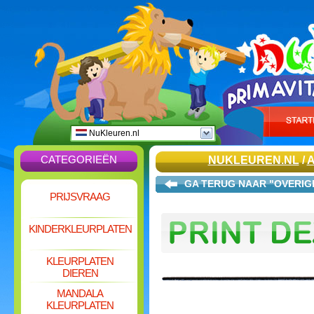
NuKleuren.nl
CATEGORIEËN
NUKLEUREN.NL
/
A
GA TERUG NAAR "OVERIG
PRIJSVRAAG
KINDERKLEURPLATEN
KLEURPLATEN
DIEREN
MANDALA
KLEURPLATEN