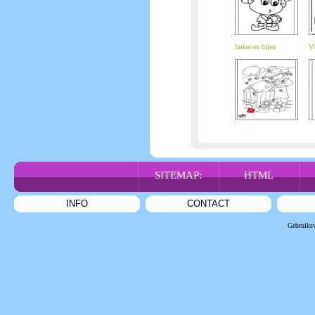
Imker en bijen
Vi
SITEMAP:
HTML
INFO
CONTACT
Gebruiks