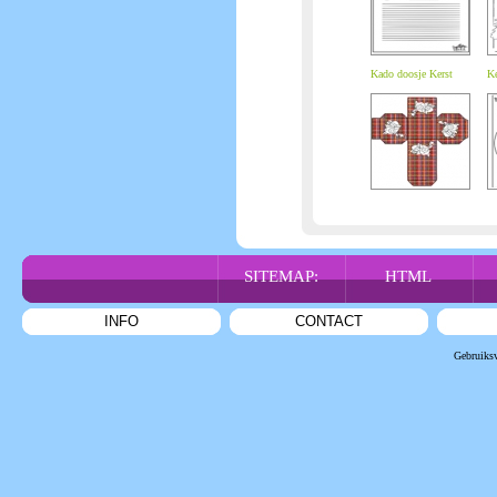
Kado doosje Kerst
Ke
SITEMAP:
HTML
INFO
CONTACT
Gebruiks