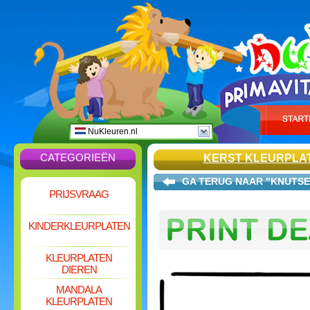
NuKleuren.nl
CATEGORIEËN
KERST KLEURPLA
GA TERUG NAAR "KNUTSE
PRIJSVRAAG
KINDERKLEURPLATEN
KLEURPLATEN
DIEREN
MANDALA
KLEURPLATEN