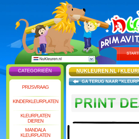
NuKleuren.nl
CATEGORIEËN
NUKLEUREN.NL
/
KLEUR
GA TERUG NAAR "KLEURP
PRIJSVRAAG
KINDERKLEURPLATEN
KLEURPLATEN
DIEREN
MANDALA
KLEURPLATEN