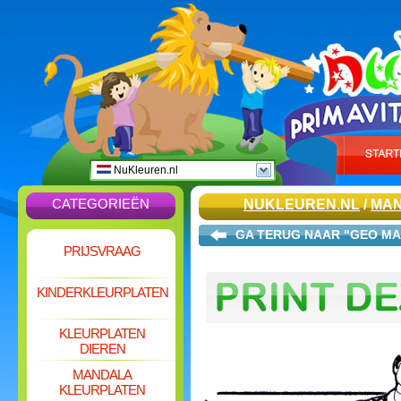
NuKleuren.nl
CATEGORIEËN
NUKLEUREN.NL
/
MAN
GA TERUG NAAR "GEO MA
PRIJSVRAAG
KINDERKLEURPLATEN
KLEURPLATEN
DIEREN
MANDALA
KLEURPLATEN