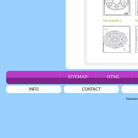
Ster mandala 2
Ge
SITEMAP:
HTML
INFO
CONTACT
Gebruiks