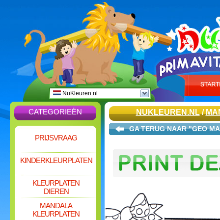
NuKleuren.nl
CATEGORIEËN
NUKLEUREN.NL
/
MA
GA TERUG NAAR "GEO MA
PRIJSVRAAG
KINDERKLEURPLATEN
KLEURPLATEN
DIEREN
MANDALA
KLEURPLATEN