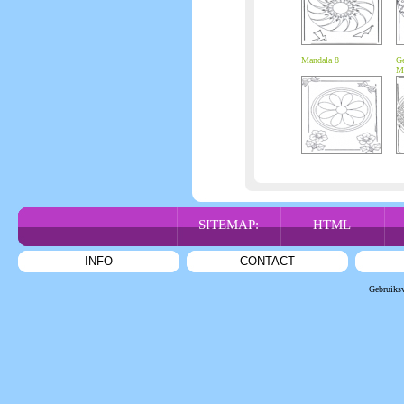
Mandala 8
Ge
Ma
SITEMAP:
HTML
INFO
CONTACT
Gebruiks