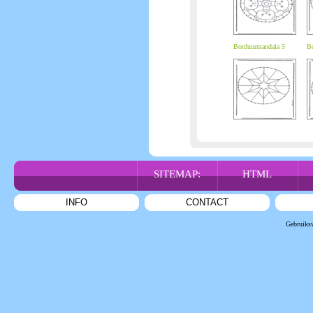
Borduurmandala 5
Bo
SITEMAP:
HTML
INFO
CONTACT
Gebruiks