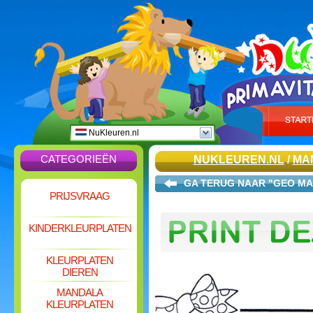
NuKleuren.nl
CATEGORIEËN
NUKLEUREN.NL
/
MA
GA TERUG NAAR "GEO MA
PRIJSVRAAG
KINDERKLEURPLATEN
KLEURPLATEN
DIEREN
MANDALA
KLEURPLATEN