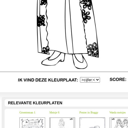
RELEVANTE KLEURPLATEN
Groenteman 1
Meisje 6
Peuter in Buggy
Warda meisjes