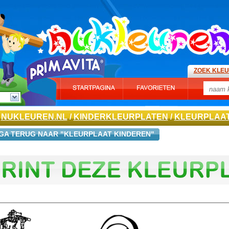
ZOEK KLE
NUKLEUREN.NL
/
KINDERKLEURPLATEN
/
KLEURPLAAT
GA TERUG NAAR "KLEURPLAAT KINDEREN"