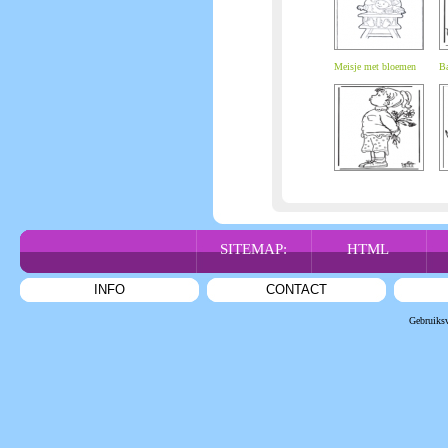
Meisje met bloemen
Ba
SITEMAP:
HTML
INFO
CONTACT
Gebruiks