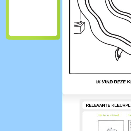
RELEVANTE KLEURPL
Kleuter in zitstoel
Le