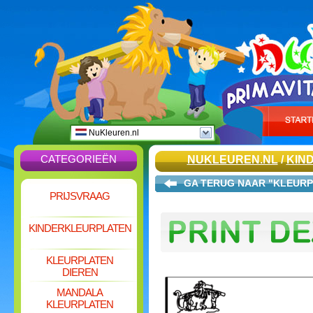
NuKleuren.nl
CATEGORIEËN
NUKLEUREN.NL
/
KIN
GA TERUG NAAR "KLEURP
PRIJSVRAAG
KINDERKLEURPLATEN
KLEURPLATEN
DIEREN
MANDALA
KLEURPLATEN