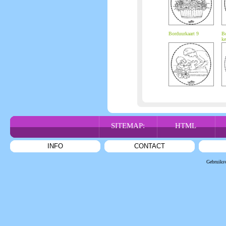
Borduurkaart 9
Bo
ke
SITEMAP:
HTML
INFO
CONTACT
Gebruiks