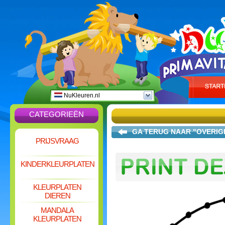
NuKleuren.nl
CATEGORIEËN
GA TERUG NAAR "OVERI
PRIJSVRAAG
KINDERKLEURPLATEN
KLEURPLATEN
DIEREN
MANDALA
KLEURPLATEN